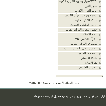
شبكة ترتيل وتجويد القران الكريم
سهم النور
عالم القرآن الكريم
استمع وترجم القرآن الكريم
شبكة الذكر الحكيم
الماهر لحلقات التحفيظ
حفص لتجويد القرآن الكريم
عماد الاسلام
القرآن الكريم mp3
موسوعة القرآن الكريم
القبس - يعني بالقرآن وعلومة
المصحف الجامع
شبكة المسلم
بدر الاسلام
الحديث الشريف
دليل المواقع الاصدار 2.2 برمجة
nwahy.com
يل المواقع برمجة
.موقع نواحي
وجميع حقوق البرمجة محفو
ظه