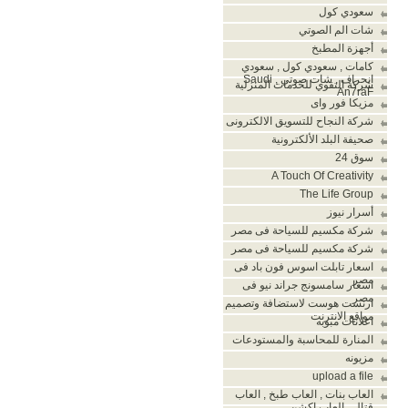
سعودي كول
شات الم الصوتي
أجهزة المطبخ
كامات , سعودي كول , سعودي
انحراف , شات صوتي , Saudi
شركة التقوي للخدمات المنزلية
An7raF
مزيكا فور واى
شركة النجاح للتسويق الالكترونى
صحيفة البلد الألكترونية
سوق 24
A Touch Of Creativity
The Life Group
أسرار نيوز
شركة مكسيم للسياحة فى مصر
شركة مكسيم للسياحة فى مصر
اسعار تابلت اسوس فون باد فى
مصر
اسعار سامسونج جراند نيو فى
مصر
ارنست هوست لاستضافة وتصميم
مواقع الانترنت
اعلانات مبوبه
المنارة للمحاسبة والمستودعات
مزيونه
upload a file
العاب بنات , العاب طبخ , العاب
قتال , العاب اكشن