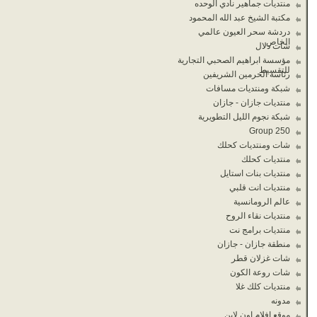
منتديات جماهير نادي الوحده
مكتبة الشيخ عبد الله المحمود
دردشة سحر العيون عالمي
الخاص
شات دلال
مؤسسة ابراهيم الصحبي التجارية
للتقسيط
رئاسة الحرمين الشريفين
شبكة ومنتديات مسافات
منتديات جازان - جازان
شبكة نجوم الليل التطويرية
Group 250
شات ومنتديات كحلك
منتديات كحلك
منتديات بنات استايل
منتديات انت قلبي
عالم الرومانسية
منتديات نقاء الروح
منتديات برامج نت
منطقة جازان - جازان
شات غزلان قطر
شات روعة الكون
منتديات كلك غلا
مدونه
موقع افلام اون لاين