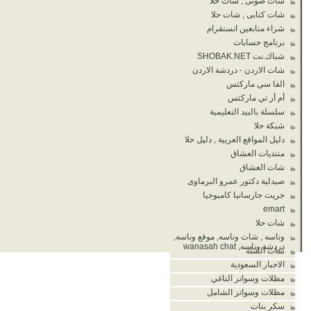
شات صوتى , شات حلا
شات كتابى , شات حلا
شراء متابعين انستقرام
برنامج حسابات
شباك.نت SHOBAK.NET
شات الاردن - دردشة الاردن
الفا سي ماركتس
أم أر تي ماركتس
سلسلة بالبيد التعليمية
شبكة حلا
دليل المواقع العربية , دليل حلا
منتديات العشاق
شات العشاق
صيدلية دكتور عمرو البرماوى
جريت جارسانيا كامبوجيا
emart
شات حلا
وناسه , شات وناسه, موقع وناسه,
دردشة وناسه, wanasah chat
شات الشله
الاحبار السعودية
مظلات وسواتر الناغي
مظلات وسواتر الشامل
سكر بنات