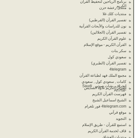
برنامج الرياحين لتحفيظ القران
الكريم
منتدى رعشة حزن
منتديات كلك غلا
تفسير القرآن (القرطبي)
نون للدراسات والأبحاث القرآنية
تفسير القرآن (الجلالين)
علوم القرآن الكريم
القرآن الكريم - موقع الإسلام
سكر بنات
سعودي كول
تفسير القرآن (الطبري)
4telegram
مجمع الملك فهد لطباعة القرآن
كامات , سعودي كول , سعودي
انحراف , شات صوتي , Saudi
القرآن الكريم تلاوة السديس
An7raF
فهرست القرآن الكريم
الشيخ اسماعيل الشيخ
4telegram.com فور تلغرام
موقع قرآني
التجويد
استمع للقرآن - طريق الإسلام
قاف لخدمة القرآن الكريم
منتديات العشاق