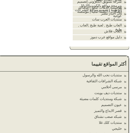
شركة تسويق الكترونى |تصميم
وبرمجة مواقع بالكويت|الاوائل
مؤسسة خدمات امنية | خدمات
الوطنية | تصميم مواقع للشركات
اتصالات | انظمة امنية | مؤسسة
آخر أخبار مصر
كويتية
منتديات العرب سات
العاب طبخ , لعبة طبخ ,العاب ,
طبخ
العاب فلاش
دليل مواقع عرب دموز
أكثر المواقع تقييما
منتديات نحب الله والرسول
شبكة الشرافات الثقافية
مرسى أحلامي
منتديات ديف بوينت
شبكة ومنتديات كلمات مضيئة
عيون التصميم
قصر الابداع والتميز
شبكه صعب نشتاق
منتديات كلك غلا
خليجي