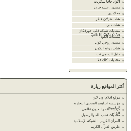
اكواد جافا سكربت
منتدى رعشة حزن
معاذيري
شات غزلان قطر
شات دبي
منتديات شبكة قلب خورفكان -
Qalb KhOrFaKkAn
منتديات الكون
منتدى روحي كول
شات روعة الكون
دليل الدحمي نت
منتديات كلك غلا
أكثر المواقع زيارة
موقع افلام اون لاين
مؤسسة ابراهيم الصحبي التجارية
للتقسيط
دردشة سحر العيون عالمي
الخاص
منتديات نحب الله والرسول
القرآن الكريم - الشبكة الإسلامية
طريق القرآن الكريم