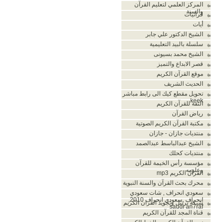
المركز العلمي لتعليم القرآن
والسنة
قرآنيات
أيات
الشيخ الدكتور علي جابر
سلسلة بالبيد التعليمية
الشيخ محمد بسيونى
قصر الابداع والتميز
موقع القرآن الكريم
الحديث الشريف
تحويل مقطع كيك الى رابط مباشر
keek
الثقة للقرآن الكريم
رياض القرآن
مكتبة القرآن الكريم الصوتية
منتديات جازان - جازان
الشيخ عبدالباسط عبدالصمد
منتديات كحلك
مؤسسة رأس الخيمة للقرآن
وعلومه
القرآن الكريم mp3
محرك بحث القرآن والسنة النبوية
سعودي انحراف , شات سعودي
انحراف ,سعودي انحراف 2010,
شبكة ترتيل وتجويد القران الكريم
saudi an7raf
قناة المجد للقرآن الكريم