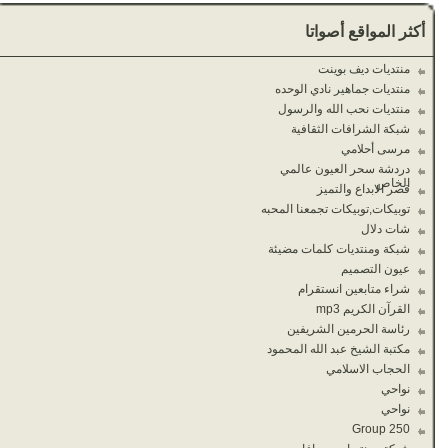
أكثر المواقع أصواتا
منتديات ديف بوينت
منتديات جماهير نادي الوحده
منتديات نحب الله والرسول
شبكة الشرافات الثقافية
مرسى أحلامي
دردشة سحر العيون عالمي
الخاص
قصر الابداع والتميز
توبيكات,توبيكات تجمعنا المحبه
شات دلال
شبكة ومنتديات كلمات مضيئة
عيون التصميم
شراء متابعين انستقرام
القرآن الكريم mp3
رئاسة الحرمين الشريفين
مكتبة الشيخ عبد الله المحمود
الحجاب الاسلامي
نواحي
نواحي
Group 250