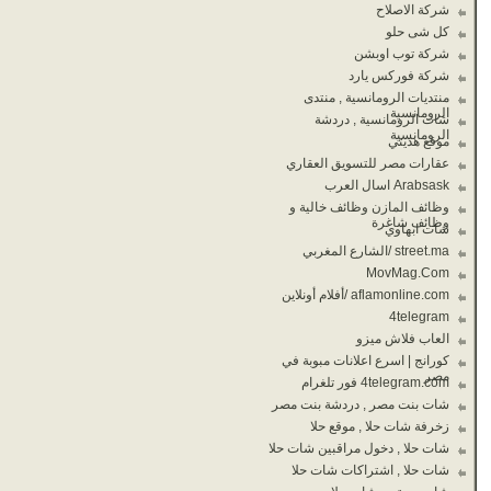
شركة الاصلاح
كل شى حلو
شركة توب اوبشن
شركة فوركس يارد
منتديات الرومانسية , منتدى
الرومانسية
شات الرومانسية , دردشة
الرومانسية
موقع هديتي
عقارات مصر للتسويق العقاري
Arabsask اسال العرب
وظائف المازن وظائف خالية و
وظائف شاغرة
شات ابهاوي
street.ma /الشارع المغربي
MovMag.Com
aflamonline.com /أفلام أونلاين
4telegram
العاب فلاش ميزو
كورانج | اسرع اعلانات مبوبة في
مصر
4telegram.com فور تلغرام
شات بنت مصر , دردشة بنت مصر
زخرفة شات حلا , موقع حلا
شات حلا , دخول مراقبين شات حلا
شات حلا , اشتراكات شات حلا