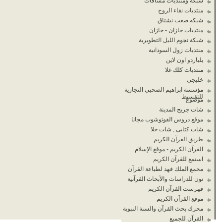
شبكة ومنتديات مسافات
منتديات نقاء الروح
شبكه صعب نشتاق
منتديات جازان - جازان
شبكة نجوم الليل التطويرية
منتديات زول السودانية
بلياردو اون لاين
منتديات كلك غلا
خليجي
مؤسسة ابراهيم الصحبي التجارية
للتقسيط
موضوع
شات جريح المدينة
موقع دروس الفوتوشوب مجانا
شات كتابى , شات حلا
طريق القرآن الكريم
القرآن الكريم - موقع الإسلام
استمع للقرآن الكريم
مجمع الملك فهد لطباعة القرآن
نون للدراسات والأبحاث القرآنية
فهرست القرآن الكريم
موقع القرآن الكريم
محرك بحث القرآن والسنة النبوية
القرآن للجميع