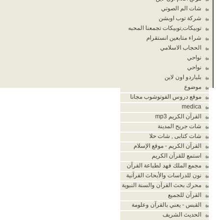
شات الم الصوتي
شركة توب اوبشن
توبيكات,توبيكات تجمعنا المحبه
شراء متابعين انستقرام
الحجاب الاسلامي
نواحي
نواحي
بلياردو اون لاين
موضوع
موقع دروس الفوتوشوب مجانا
medica
القرآن الكريم mp3
شات جريح المدينة
شات كتابى , شات حلا
القرآن الكريم - موقع الإسلام
استمع للقرآن الكريم
مجمع الملك فهد لطباعة القرآن
نون للدراسات والأبحاث القرآنية
محرك بحث القرآن والسنة النبوية
القرآن للجميع
القبس - يعني بالقرآن وعلومة
الحديث الشريف