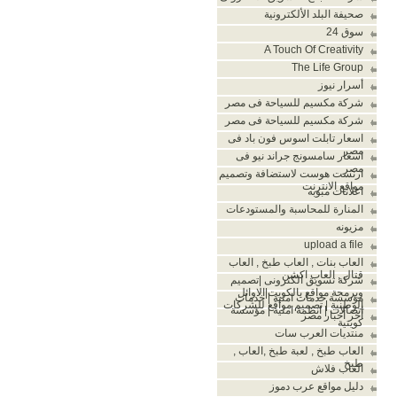
صحيفة البلد الألكترونية
سوق 24
A Touch Of Creativity
The Life Group
أسرار نيوز
شركة مكسيم للسياحة فى مصر
شركة مكسيم للسياحة فى مصر
اسعار تابلت اسوس فون باد فى
مصر
اسعار سامسونج جراند نيو فى
مصر
ارنست هوست لاستضافة وتصميم
مواقع الانترنت
اعلانات مبوبه
المنارة للمحاسبة والمستودعات
مزيونه
upload a file
العاب بنات , العاب طبخ , العاب
قتال , العاب اكشن
شركة تسويق الكترونى |تصميم
وبرمجة مواقع بالكويت|الاوائل
مؤسسة خدمات امنية | خدمات
الوطنية | تصميم مواقع للشركات
اتصالات | انظمة امنية | مؤسسة
آخر أخبار مصر
كويتية
منتديات العرب سات
العاب طبخ , لعبة طبخ ,العاب ,
طبخ
العاب فلاش
دليل مواقع عرب دموز