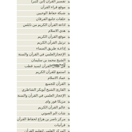
تفسير القرآن (ابن كثير)
موقع قراء القرآن
شبكة حفاظ الوحيين
حلقات جامع الفرقان
اذاعة القرآن الكريم من نابلس
هدي الاسلام
موقع القرآن الكريم
ترتيل القرآن الكريم
إذاعـة طريق السماء
الإعجازالعلمي في القرآن والسنة
الشيخ محمد بن سليمان
المحيسني
في ظلال القرآن لسيد قطب
استمع للقرآن الكريم
عماد الاسلام
القرآن للجميع
القارئ الشيخ أبوبكر الشاطري
الإعجاز العلمي في القرآن والسنة
مزيكا فور واى
عالم القرآن الكريم
شات الم الصوتي
مركز ناصر بن هزاع لحفاظ القرآن
قرآنيات
المركز العلمي لتعليم القرآن