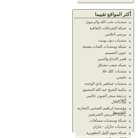
أكثر المواقع تقييما
منتديات نحب الله والرسول
شبكة الشرافات الثقافية
مرسى أحلامي
منتديات ديف بوينت
شبكة ومنتديات كلمات مضيئة
عيون التصميم
قصر الابداع والتميز
شبكه صعب نشتاق
منتديات كلك غلا
خليجي
منتديات جماهير نادي الوحده
مكتبة الشيخ عبد الله المحمود
دردشة سحر العيون عالمي
الخاص
شات دلال
مؤسسة ابراهيم الصحبي التجارية
للتقسيط
رئاسة الحرمين الشريفين
شبكة ومنتديات مسافات
منتديات جازان - جازان
شبكة نجوم الليل التطويرية