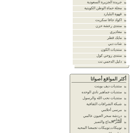
جريدة الجزيرة السعودية
مجلة حماة الوطن الكويتية
قهوة البليارد
اكواد جافا سكربت
منتدى رعشة حزن
معاذيري
مايك قطر
شات دبي
منتديات الكون
منتدى روحي كول
دليل الدحمي نت
أكثر المواقع أصواتا
منتديات ديف بوينت
منتديات جماهير نادي الوحده
منتديات نحب الله والرسول
شبكة الشرافات الثقافية
مرسى أحلامي
دردشة سحر العيون عالمي
الخاص
قصر الابداع والتميز
توبيكات,توبيكات تجمعنا المحبه