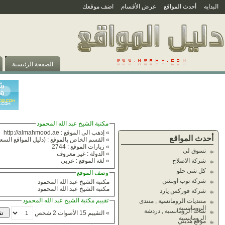
البدايه
أحدث المواقع
عرض الأقسام
اضف موقعك
الصفحة الرئيسية
مكتبة الشيخ عبد الله المحمود
» إذهب الى الموقع :
http://almahmood.ae
أحدث المواقع
» القسم الخاص بالموقع :
(دليل المواقع السعو
» زيارات الموقع : 2744
تسوق لي
» الدولة : غير معروف
شركة الاصلاح
» لغة الموقع : عربي
كل شى حلو
وصف الموقع
شركة توب اوبشن
مكتبة الشيخ عبد الله المحمود
مكتبة الشيخ عبد الله المحمود
شركة فوركس يارد
تقييم مكتبة الشيخ عبد الله المحمود
منتديات الرومانسية , منتدى
الرومانسية
شات الرومانسية , دردشة
» التقييم 15 الأصوات 2 شخص
الرومانسية
موقع هديتي