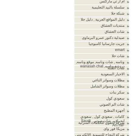
أم أر تي ماركتس
سلسلة بالبيد التعليمية
شبكة حلا
دليل المواقع العربية , دليل حلا
منتديات العشاق
شات العشاق
صيدلية دكتور عمرو البرماوى
جريت جارسانيا كامبوجيا
emart
شات حلا
وناسه , شات وناسه, موقع وناسه,
دردشة وناسه, wanasah chat
شات الشله
الاحبار السعودية
مظلات وسواتر الناغي
مظلات وسواتر الشامل
سكر بنات
سعودي كول
شات الم الصوتي
أجهزة المطبخ
كامات , سعودي كول , سعودي
انحراف , شات صوتي , Saudi
شركة التقوي للخدمات المنزلية
An7raF
مزيكا فور واى
شركة النجاح للتسويق الالكترونى