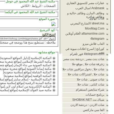
مكتبة الشيخ عبد الله المحمود في جوجل
عقارات مصر للتسويق العقاري
الصفحات
-
الروابط
-
الكاش
Arabsask اسال العرب
مكتبة الشيخ عبد الله المحمود في أليكسا
وظائف المازن وظائف خالية و
وظائف شاغرة
شات ابهاوي
صورة الموقع
street.ma /الشارع المغربي
MovMag.Com
كود الترشيح
aflamonline.com /أفلام أونلاين
انسخ الكود
4telegram
ملاحظه : تستطيع نسخ هذا ووضعه في صفحتك 
العاب فلاش ميزو
كورانج | اسرع اعلانات مبوبة في
مواقع مشابهه
مصر
4telegram.com فور تلغرام
المكتبة الإسلامية
[
(دليل المواقع السعودية)
شات بنت مصر , دردشة بنت مصر
مكتبة الشريط الإسلامي
[
مواقع شعرية سعو
زخرفة شات حلا , موقع حلا
المكتبة الصوتية من نداء الإيمان
[
مواقع شعر
مكتبة إيماننا الصوتية
[
مواقع شعرية سعودية
شات حلا , دخول مراقبين شات حلا
المكتبة الشاملة
[
مواقع إسلامية سعودية
]
شات حلا , اشتراكات شات حلا
المكتبة الوقفية
[
مواقع إسلامية سعودية
]
شات صوتى , شات حلا
المكتبة الإسلامية - إسلام سايتز
[
مواقع إسل
مكتبة المدينة الرقمية
[
مواقع إسلامية سعود
شات كتابى , شات حلا
المكتبة الإلكترونية من اسلام اون لاين
[
مواق
شراء متابعين انستقرام
مكتبة صيد الفوائد الإسلامية
[
مواقع إسلامية
برنامج حسابات
شباك.نت SHOBAK.NET
شات الاردن - دردشة الاردن
الفا سي ماركتس