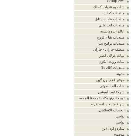
Group 250
شات ومنتديات كحلك
منتديات كحلك
منتديات بنات استايل
منتديات انت قلبي
عالم الرومانسية
منتديات نقاء الروح
منتديات برامج نت
منطقة جازان - جازان
شات غزلان قطر
شات روعة الكون
منتديات كلك غلا
مدونه
موقع افلام اون لاين
شات الم الصوتي
شركة توب اوبشن
توبيكات,توبيكات تجمعنا المحبه
شراء متابعين انستقرام
الحجاب الاسلامي
نواحي
نواحي
بلياردو اون لاين
موضوع