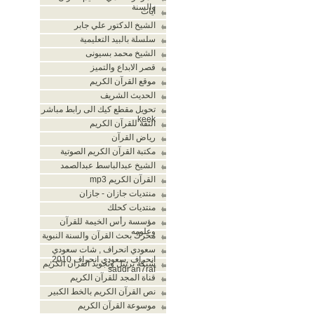
والسنة
أيات
الشيخ الدكتور علي جابر
سلسلة بالبيد التعليمية
الشيخ محمد بسيونى
قصر الابداع والتميز
موقع القرآن الكريم
الحديث الشريف
تحويل مقطع كيك الى رابط مباشر
keek
الثقة للقرآن الكريم
رياض القرآن
مكتبة القرآن الكريم الصوتية
الشيخ عبدالباسط عبدالصمد
القرآن الكريم mp3
منتديات جازان - جازان
منتديات كحلك
مؤسسة رأس الخيمة للقرآن
وعلومه
محرك بحث القرآن والسنة النبوية
سعودي انحراف , شات سعودي
انحراف ,سعودي انحراف 2010,
شبكة ترتيل وتجويد القران الكريم
saudi an7raf
قناة المجد للقرآن الكريم
نص القرآن الكريم بالخط الكبير
موسوعة القرآن الكريم