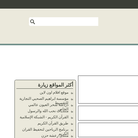
أكثر المواقع زيارة
موقع افلام اون لاين
مؤسسة ابراهيم الصحبي التجارية
للتقسيط
دردشة سحر العيون عالمي
الخاص
منتديات نحب الله والرسول
القرآن الكريم - الشبكة الإسلامية
طريق القرآن الكريم
برنامج الرياحين لتحفيظ القران
الكريم
منتدى رعشة حزن