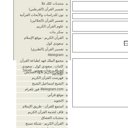
منتديات كلك غلا
تفسير القرآن (القرطبي)
نون للدراسات والأبحاث القرآنية
تفسير القرآن (الجلالين)
علوم القرآن الكريم
سكر بنات
القرآن الكريم - موقع الإسلام
سعودي كول
تفسير القرآن (الطبري)
4telegram
مجمع الملك فهد لطباعة القرآن
كامات , سعودي كول , سعودي
انحراف , شات صوتي , Saudi
القرآن الكريم تلاوة السديس
An7raF
فهرست القرآن الكريم
الشيخ اسماعيل الشيخ
4telegram.com فور تلغرام
موقع قرآني
التجويد
استمع للقرآن - طريق الإسلام
قاف لخدمة القرآن الكريم
منتديات العشاق
القرآن الكريم - شبكة نسيج