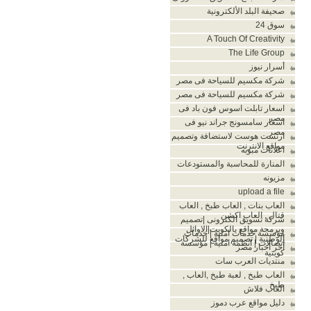
صحيفة البلد الألكترونية
سوق 24
A Touch Of Creativity
The Life Group
أسرار نيوز
شركة مكسيم للسياحة فى مصر
شركة مكسيم للسياحة فى مصر
اسعار تابلت اسوس فون باد فى
مصر
اسعار سامسونج جراند نيو فى
مصر
ارنست هوست لاستضافة وتصميم
مواقع الانترنت
اعلانات مبوبه
المنارة للمحاسبة والمستودعات
مزيونه
upload a file
العاب بنات , العاب طبخ , العاب
قتال , العاب اكشن
شركة تسويق الكترونى |تصميم
وبرمجة مواقع بالكويت|الاوائل
مؤسسة خدمات امنية | خدمات
الوطنية | تصميم مواقع للشركات
اتصالات | انظمة امنية | مؤسسة
آخر أخبار مصر
كويتية
منتديات العرب سات
العاب طبخ , لعبة طبخ ,العاب ,
طبخ
العاب فلاش
دليل مواقع عرب دموز