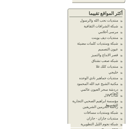
أكثر المواقع تقييما
منتديات نحب الله والرسول
شبكة الشرافات الثقافية
مرسى أحلامي
منتديات ديف بوينت
شبكة ومنتديات كلمات مضيئة
عيون التصميم
قصر الابداع والتميز
شبكه صعب نشتاق
منتديات كلك غلا
خليجي
منتديات جماهير نادي الوحده
مكتبة الشيخ عبد الله المحمود
دردشة سحر العيون عالمي
الخاص
شات دلال
مؤسسة ابراهيم الصحبي التجارية
للتقسيط
رئاسة الحرمين الشريفين
شبكة ومنتديات مسافات
منتديات جازان - جازان
شبكة نجوم الليل التطويرية