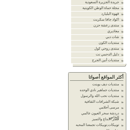
جريدة الجزيرة السعودية
مجلة حماة الوطن الكويتية
قهوة البليارد
اكواد جافا سكربت
منتدى رعشة حزن
معاذيري
شات دبي
منتديات الكون
منتدى روحي كول
دليل الدحمي نت
منتديات أنين الجرح
أكثر المواقع أصواتا
منتديات ديف بوينت
منتديات جماهير نادي الوحده
منتديات نحب الله والرسول
شبكة الشرافات الثقافية
مرسى أحلامي
دردشة سحر العيون عالمي
الخاص
قصر الابداع والتميز
توبيكات,توبيكات تجمعنا المحبه