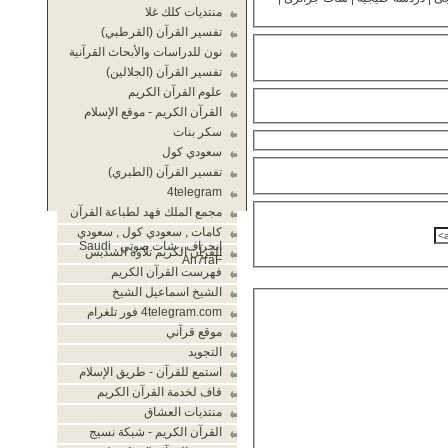
منتديات كلك غلا
تفسير القرآن (القرطبي)
نون للدراسات والأبحاث القرآنية
تفسير القرآن (الجلالين)
علوم القرآن الكريم
القرآن الكريم - موقع الإسلام
سكر بنات
سعودي كول
تفسير القرآن (الطبري)
4telegram
مجمع الملك فهد لطباعة القرآن
كامات , سعودي كول , سعودي
انحراف , شات صوتي , Saudi
القرآن الكريم تلاوة السديس
An7raF
فهرست القرآن الكريم
الشيخ اسماعيل الشيخ
4telegram.com فور تلغرام
موقع قرآني
التجويد
استمع للقرآن - طريق الإسلام
قاف لخدمة القرآن الكريم
منتديات العشاق
القرآن الكريم - شبكة نسيج