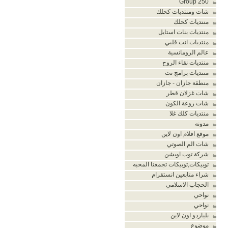
Group 250
شات ومنتديات كحلك
منتديات كحلك
منتديات بنات استايل
منتديات انت قلبي
عالم الرومانسية
منتديات نقاء الروح
منتديات برامج نت
منطقة جازان - جازان
شات غزلان قطر
شات روعة الكون
منتديات كلك غلا
مدونه
موقع افلام اون لاين
شات الم الصوتي
شركة توب اوبشن
توبيكات,توبيكات تجمعنا المحبه
شراء متابعين انستقرام
الحجاب الاسلامي
نواحي
نواحي
بلياردو اون لاين
موضوع