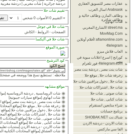
دردشة جزائرية | شات مغربى | دردشة مغربية 
عقارات مصر للتسويق العقاري
Arabsask اسال العرب
تقييم شات حلا
وظائف المازن وظائف خالية و
» التقييم 0 الأصوات 0 شخص
وظائف شاغرة
شات ابهاوي
شات حلا في جوجل
street.ma /الشارع المغربي
الصفحات
-
الروابط
-
الكاش
MovMag.Com
شات حلا في أليكسا
aflamonline.com /أفلام أونلاين
4telegram
صورة الموقع
العاب فلاش ميزو
كورانج | اسرع اعلانات مبوبة في
كود الترشيح
مصر
4telegram.com فور تلغرام
انسخ الكود
شات بنت مصر , دردشة بنت مصر
ملاحظه : تستطيع نسخ هذا ووضعه في صفحتك 
زخرفة شات حلا , موقع حلا
شات حلا , دخول مراقبين شات حلا
مواقع مشابهه
شات حلا , اشتراكات شات حلا
شات صوتى , شات حلا
شات الرومانسية , دردشة الرومانسية
[
مواق
شات ابهاوي
[
مواقع سيارات جيبوتية
]
شات كتابى , شات حلا
شات بنت مصر , دردشة بنت مصر
[
مواقع ا
شراء متابعين انستقرام
زخرفة شات حلا , موقع حلا
[
مواقع المحادثات
شات حلا , دخول مراقبين شات حلا
[
مواقع ا
برنامج حسابات
شات حلا , اشتراكات شات حلا
[
مواقع المحا
شباك.نت SHOBAK.NET
شات صوتى , شات حلا
[
مواقع المحادثات ال
شات كتابى , شات حلا
[
مواقع المحادثات الك
شات الاردن - دردشة الاردن
شات الاردن - دردشة الاردن
[
منتديات تعليم
الفا سي ماركتس
شات العشاق
[
مواقع المحادثات الكتابية ال