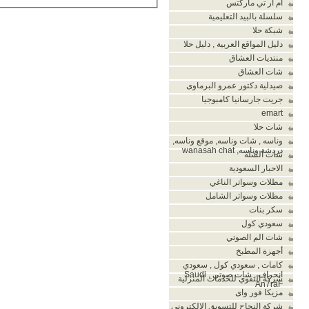
أم أر تي ماركتس
سلسلة بالبيد التعليمية
شبكة حلا
دليل المواقع العربية , دليل حلا
منتديات العشاق
شات العشاق
صيدلية دكتور عمرو البرماوى
جريت جارسانيا كامبوجيا
emart
شات حلا
وناسه , شات وناسه, موقع وناسه,
دردشة وناسه, wanasah chat
شات الشله
الاحبار السعودية
مظلات وسواتر الناغي
مظلات وسواتر الشامل
سكر بنات
سعودي كول
شات الم الصوتي
أجهزة المطبخ
كامات , سعودي كول , سعودي
انحراف , شات صوتي , Saudi
شركة التقوي للخدمات المنزلية
An7raF
مزيكا فور واى
شركة النجاح للتسويق الالكترونى