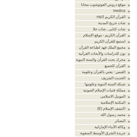
موقع دروس الفوتوشوب مجانا
medica
القرآن الكريم mp3
شات جريح المدينة
شات كتابى , شات حلا
القرآن الكريم - موقع الإسلام
استمع للقرآن الكريم
مجمع الملك فهد لطباعة القرآن
نون للدراسات والأبحاث القرآنية
محرك بحث القرآن والسنة النبوية
القرآن للجميع
القبس - يعني بالقرآن وعلومة
الحديث الشريف
شبكة السنة النبوية وعلومها
مملكة فتيات الإسلام الصوتية
الموبيل الاسلامى
المكتبة الإسلامية
اكتشف الإسلام (E)
محمد رسول الله
البصائر
وكالة الأنباء الإماراتية
جريدة الشرق الأوسط السعوية