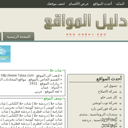
البدايه
أحدث المواقع
عرض الأقسام
اضف موقعك
الصفحة الرئيسية
شات حلا
» إذهب الى الموقع :
http://www.7alaa.com
أحدث المواقع
» القسم الخاص بالموقع :
مواقع المحادثات الكت
» زيارات الموقع : 2431
تسوق لي
» الدولة : عمان
شركة الاصلاح
» لغة الموقع : عربي
كل شى حلو
وصف الموقع
شركة توب اوبشن
شركة فوركس يارد
اماراتية | شات قطرى | دردشة قطرية | شات قطرية | شات مصرية | شات عراقية | ش
منتديات الرومانسية , منتدى
الرومانسية
شات الرومانسية , دردشة
الرومانسية
موقع هديتي