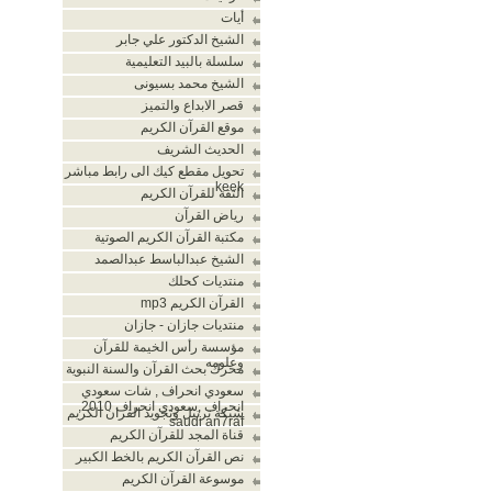
أيات
الشيخ الدكتور علي جابر
سلسلة بالبيد التعليمية
الشيخ محمد بسيونى
قصر الابداع والتميز
موقع القرآن الكريم
الحديث الشريف
تحويل مقطع كيك الى رابط مباشر
keek
الثقة للقرآن الكريم
رياض القرآن
مكتبة القرآن الكريم الصوتية
الشيخ عبدالباسط عبدالصمد
منتديات كحلك
القرآن الكريم mp3
منتديات جازان - جازان
مؤسسة رأس الخيمة للقرآن
وعلومه
محرك بحث القرآن والسنة النبوية
سعودي انحراف , شات سعودي
انحراف ,سعودي انحراف 2010,
شبكة ترتيل وتجويد القران الكريم
saudi an7raf
قناة المجد للقرآن الكريم
نص القرآن الكريم بالخط الكبير
موسوعة القرآن الكريم