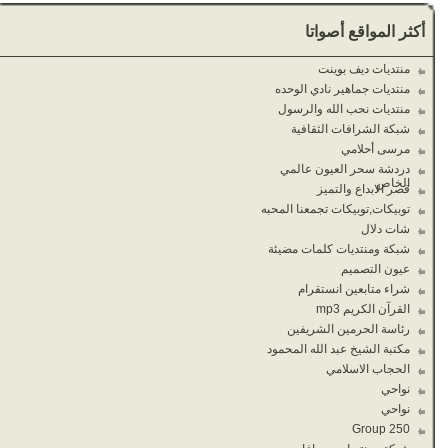
أكثر المواقع أصواتا
منتديات ديف بوينت
منتديات جماهير نادي الوحده
منتديات نحب الله والرسول
شبكة الشرافات الثقافية
مرسى أحلامي
دردشة سحر العيون عالمي
الخاص
قصر الابداع والتميز
توبيكات,توبيكات تجمعنا المحبه
شات دلال
شبكة ومنتديات كلمات مضيئة
عيون التصميم
شراء متابعين انستقرام
القرآن الكريم mp3
رئاسة الحرمين الشريفين
مكتبة الشيخ عبد الله المحمود
الحجاب الاسلامي
نواحي
نواحي
Group 250