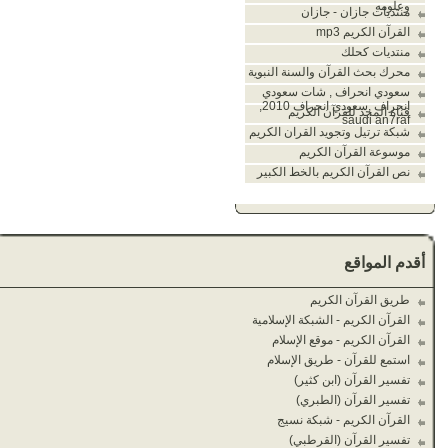
وعلومه
منتديات جازان - جازان
القرآن الكريم mp3
منتديات كحلك
محرك بحث القرآن والسنة النبوية
سعودي انحراف , شات سعودي
انحراف ,سعودي انحراف 2010,
قناة المجد للقرآن الكريم
saudi an7raf
شبكة ترتيل وتجويد القران الكريم
موسوعة القرآن الكريم
نص القرآن الكريم بالخط الكبير
أقدم المواقع
طريق القرآن الكريم
القرآن الكريم - الشبكة الإسلامية
القرآن الكريم - موقع الإسلام
استمع للقرآن - طريق الإسلام
تفسير القرآن (ابن كثير)
تفسير القرآن (الطبري)
القرآن الكريم - شبكة نسيج
تفسير القرآن (القرطبي)