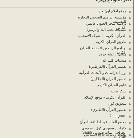
موقع افلام اون لاين
مؤسسة ابراهيم الصحبي التجارية
للتقسيط
دردشة سحر العيون عالمي
الخاص
منتديات نحب الله والرسول
القرآن الكريم - الشبكة الإسلامية
طريق القرآن الكريم
برنامج الرياحين لتحفيظ القران
الكريم
منتدى رعشة حزن
منتديات كلك غلا
تفسير القرآن (القرطبي)
نون للدراسات والأبحاث القرآنية
تفسير القرآن (الجلالين)
علوم القرآن الكريم
سكر بنات
القرآن الكريم - موقع الإسلام
سعودي كول
تفسير القرآن (الطبري)
4telegram
مجمع الملك فهد لطباعة القرآن
كامات , سعودي كول , سعودي
انحراف , شات صوتي , Saudi
القرآن الكريم تلاوة السديس
An7raF