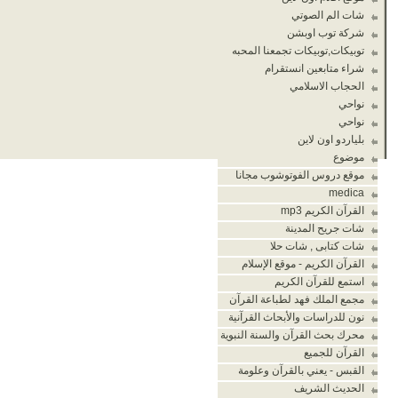
شات الم الصوتي
شركة توب اوبشن
توبيكات,توبيكات تجمعنا المحبه
شراء متابعين انستقرام
الحجاب الاسلامي
نواحي
نواحي
بلياردو اون لاين
موضوع
موقع دروس الفوتوشوب مجانا
medica
القرآن الكريم mp3
شات جريح المدينة
شات كتابى , شات حلا
القرآن الكريم - موقع الإسلام
استمع للقرآن الكريم
مجمع الملك فهد لطباعة القرآن
نون للدراسات والأبحاث القرآنية
محرك بحث القرآن والسنة النبوية
القرآن للجميع
القبس - يعني بالقرآن وعلومة
الحديث الشريف