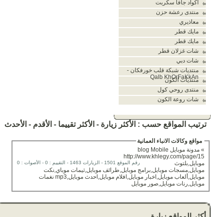
اكواد جافا سكربت
منتدى رعشة حزن
معاذيري
مايك قطر
مايك قطر
شات غزلان قطر
شات دبي
منتديات شبكة قلب خورفكان -
Qalb KhOrFaKkAn
منتديات الكون
منتدى روحي كول
شات روعة الكون
ترتيب المواقع حسب :
الأكثر زيارة
-
الأكثر تقييما
-
الأقدم
-
الأحدث
مواقع وكالات الانباء العمانية
»
مدونة موبايل blog Mobile
http://www.khlegy.com/page/15
موبايل,بلتوث
رقم الموقع 1501 - الزيارات 1463 - التقييم : 0 - الأصوات : 0
موبايل,مسجات موبايل,برامج موبايل,طرائف موبايل,ثيمات موباي,نكت
موبايل,ألعاب موبايل,اخبار موبايل,افلام موبايل,احدث موبايل,mp3 نغمات
موبايل,رنات موبايل,صور موبايل
أكثر المواقع زيارة