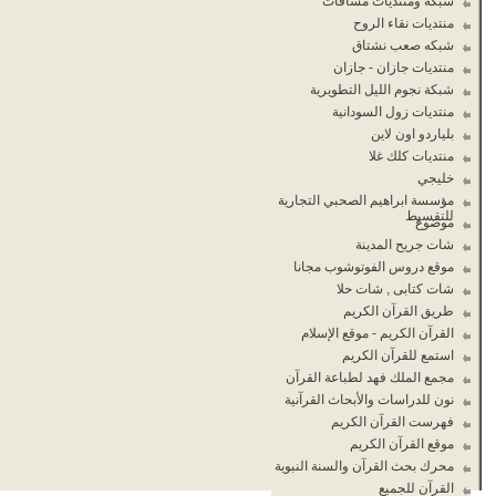
شبكة ومنتديات مسافات
منتديات نقاء الروح
شبكه صعب نشتاق
منتديات جازان - جازان
شبكة نجوم الليل التطويرية
منتديات زول السودانية
بلياردو اون لاين
منتديات كلك غلا
خليجي
مؤسسة ابراهيم الصحبي التجارية
للتقسيط
موضوع
شات جريح المدينة
موقع دروس الفوتوشوب مجانا
شات كتابى , شات حلا
طريق القرآن الكريم
القرآن الكريم - موقع الإسلام
استمع للقرآن الكريم
مجمع الملك فهد لطباعة القرآن
نون للدراسات والأبحاث القرآنية
فهرست القرآن الكريم
موقع القرآن الكريم
محرك بحث القرآن والسنة النبوية
القرآن للجميع