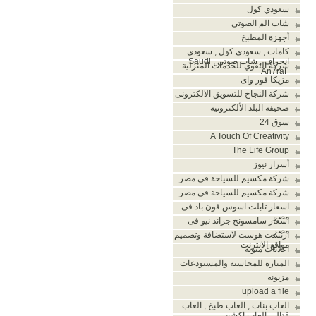
سعودي كول
شات الم الصوتي
أجهزة المطبخ
كامات , سعودي كول , سعودي
انحراف , شات صوتي , Saudi
شركة التقوي للخدمات المنزلية
An7raF
مزيكا فور واى
شركة النجاح للتسويق الالكترونى
صحيفة البلد الألكترونية
سوق 24
A Touch Of Creativity
The Life Group
أسرار نيوز
شركة مكسيم للسياحة فى مصر
شركة مكسيم للسياحة فى مصر
اسعار تابلت اسوس فون باد فى
مصر
اسعار سامسونج جراند نيو فى
مصر
ارنست هوست لاستضافة وتصميم
مواقع الانترنت
اعلانات مبوبه
المنارة للمحاسبة والمستودعات
مزيونه
upload a file
العاب بنات , العاب طبخ , العاب
قتال , العاب اكشن