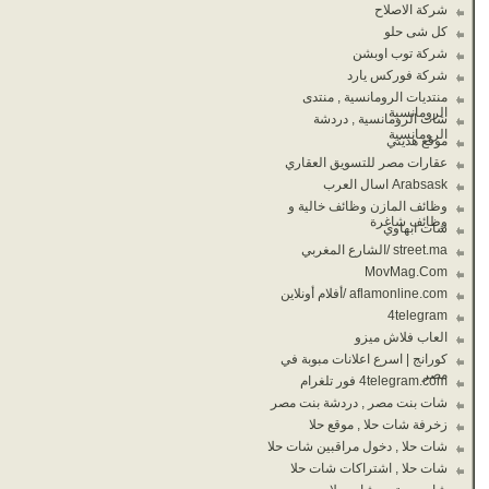
شركة الاصلاح
كل شى حلو
شركة توب اوبشن
شركة فوركس يارد
منتديات الرومانسية , منتدى
الرومانسية
شات الرومانسية , دردشة
الرومانسية
موقع هديتي
عقارات مصر للتسويق العقاري
Arabsask اسال العرب
وظائف المازن وظائف خالية و
وظائف شاغرة
شات ابهاوي
street.ma /الشارع المغربي
MovMag.Com
aflamonline.com /أفلام أونلاين
4telegram
العاب فلاش ميزو
كورانج | اسرع اعلانات مبوبة في
مصر
4telegram.com فور تلغرام
شات بنت مصر , دردشة بنت مصر
زخرفة شات حلا , موقع حلا
شات حلا , دخول مراقبين شات حلا
شات حلا , اشتراكات شات حلا