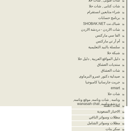
شات صوتى , شات حلا
شات كتابى , شات حلا
شراء متابعين انستقرام
برنامج حسابات
شباك.نت SHOBAK.NET
شات الاردن - دردشة الاردن
الفا سي ماركتس
أم أر تي ماركتس
سلسلة بالبيد التعليمية
شبكة حلا
دليل المواقع العربية , دليل حلا
منتديات العشاق
شات العشاق
صيدلية دكتور عمرو البرماوى
جريت جارسانيا كامبوجيا
emart
شات حلا
وناسه , شات وناسه, موقع وناسه,
دردشة وناسه, wanasah chat
شات الشله
الاحبار السعودية
مظلات وسواتر الناغي
مظلات وسواتر الشامل
سكر بنات