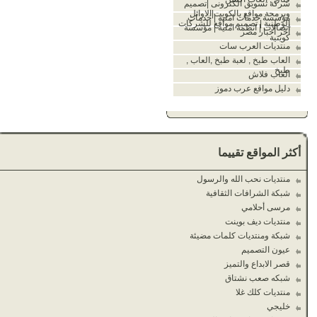
شركة تسويق الكترونى |تصميم
وبرمجة مواقع بالكويت|الاوائل
مؤسسة خدمات امنية | خدمات
الوطنية | تصميم مواقع للشركات
اتصالات | انظمة امنية | مؤسسة
آخر أخبار مصر
كويتية
منتديات العرب سات
العاب طبخ , لعبة طبخ ,العاب ,
طبخ
العاب فلاش
دليل مواقع عرب دموز
أكثر المواقع تقييما
منتديات نحب الله والرسول
شبكة الشرافات الثقافية
مرسى أحلامي
منتديات ديف بوينت
شبكة ومنتديات كلمات مضيئة
عيون التصميم
قصر الابداع والتميز
شبكه صعب نشتاق
منتديات كلك غلا
خليجي