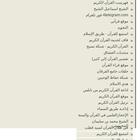
فهرست القرآن الكريم
الشيخ اسماعيل الشيخ
4telegram.com فور تلغرام
موقع قرآني
التجويد
استمع للقرآن - طريق الإسلام
قاف لخدمة القرآن الكريم
القرآن الكريم - شبكة نسيج
منتديات العشاق
تفسير القرآن (ابن كثير)
موقع قراء القرآن
حلقات جامع الفرقان
شبكة حفاظ الوحيين
هدي الاسلام
اذاعة القرآن الكريم من نابلس
موقع القرآن الكريم
ترتيل القرآن الكريم
إذاعـة طريق السماء
الإعجازالعلمي في القرآن والسنة
الشيخ محمد بن سليمان
المحيسني
في ظلال القرآن لسيد قطب
استمع للقرآن الكريم
عماد الاسلام