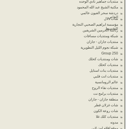
منتديات جماهير نادي الوحده
مكتبة الشيخ عبد الله المحمود
دردشة سحر العيون عالمي
الخاص
شات دلال
مؤسسة ابراهيم الصحبي التجارية
للتقسيط
رئاسة الحرمين الشريفين
شبكة ومنتديات مسافات
منتديات جازان - جازان
شبكة نجوم الليل التطويرية
Group 250
شات ومنتديات كحلك
منتديات كحلك
منتديات بنات استايل
منتديات انت قلبي
عالم الرومانسية
منتديات نقاء الروح
منتديات برامج نت
منطقة جازان - جازان
شات غزلان قطر
شات روعة الكون
منتديات كلك غلا
مدونه
موقع افلام اون لاين