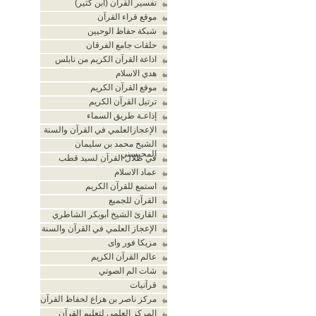
تفسير القرآن (ابن كثير)
موقع قراء القرآن
شبكة حفاظ الوحيين
حلقات جامع الفرقان
اذاعة القرآن الكريم من نابلس
هدي الاسلام
موقع القرآن الكريم
ترتيل القرآن الكريم
إذاعـة طريق السماء
الإعجازالعلمي في القرآن والسنة
الشيخ محمد بن سليمان
المحيسني
في ظلال القرآن لسيد قطب
عماد الاسلام
استمع للقرآن الكريم
القرآن للجميع
القارئ الشيخ أبوبكر الشاطري
الإعجاز العلمي في القرآن والسنة
مزيكا فور واى
عالم القرآن الكريم
شات الم الصوتي
قرآنيات
مركز ناصر بن هزاع لحفاظ القرآن
المركز العلمي لتعليم القرآن