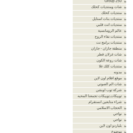
Group 250
شات ومنتديات كحلك
منتديات كحلك
منتديات بنات استايل
منتديات انت قلبي
عالم الرومانسية
منتديات نقاء الروح
منتديات برامج نت
منطقة جازان - جازان
شات غزلان قطر
شات روعة الكون
منتديات كلك غلا
مدونه
موقع افلام اون لاين
شات الم الصوتي
شركة توب اوبشن
توبيكات,توبيكات تجمعنا المحبه
شراء متابعين انستقرام
الحجاب الاسلامي
نواحي
نواحي
بلياردو اون لاين
موضوع