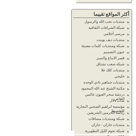
أكثر المواقع تقييما
منتديات نحب الله والرسول
شبكة الشرافات الثقافية
مرسى أحلامي
منتديات ديف بوينت
شبكة ومنتديات كلمات مضيئة
عيون التصميم
قصر الابداع والتميز
شبكه صعب نشتاق
منتديات كلك غلا
خليجي
منتديات جماهير نادي الوحده
مكتبة الشيخ عبد الله المحمود
دردشة سحر العيون عالمي
الخاص
شات دلال
مؤسسة ابراهيم الصحبي التجارية
للتقسيط
رئاسة الحرمين الشريفين
شبكة ومنتديات مسافات
منتديات جازان - جازان
شبكة نجوم الليل التطويرية