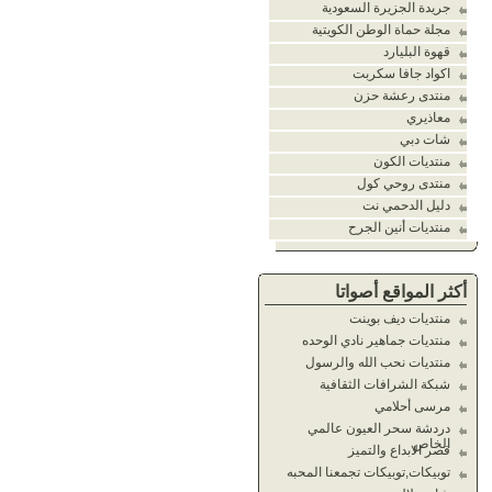
جريدة الجزيرة السعودية
مجلة حماة الوطن الكويتية
قهوة البليارد
اكواد جافا سكربت
منتدى رعشة حزن
معاذيري
شات دبي
منتديات الكون
منتدى روحي كول
دليل الدحمي نت
منتديات أنين الجرح
أكثر المواقع أصواتا
منتديات ديف بوينت
منتديات جماهير نادي الوحده
منتديات نحب الله والرسول
شبكة الشرافات الثقافية
مرسى أحلامي
دردشة سحر العيون عالمي
الخاص
قصر الابداع والتميز
توبيكات,توبيكات تجمعنا المحبه