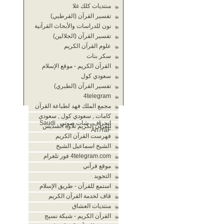
منتديات كلك غلا
تفسير القرآن (القرطبي)
نون للدراسات والأبحاث القرآنية
تفسير القرآن (الجلالين)
علوم القرآن الكريم
سكر بنات
القرآن الكريم - موقع الإسلام
سعودي كول
تفسير القرآن (الطبري)
4telegram
مجمع الملك فهد لطباعة القرآن
كامات , سعودي كول , سعودي
انحراف , شات صوتي , Saudi
القرآن الكريم تلاوة السديس
An7raF
فهرست القرآن الكريم
الشيخ اسماعيل الشيخ
4telegram.com فور تلغرام
موقع قرآني
التجويد
استمع للقرآن - طريق الإسلام
قاف لخدمة القرآن الكريم
منتديات العشاق
القرآن الكريم - شبكة نسيج