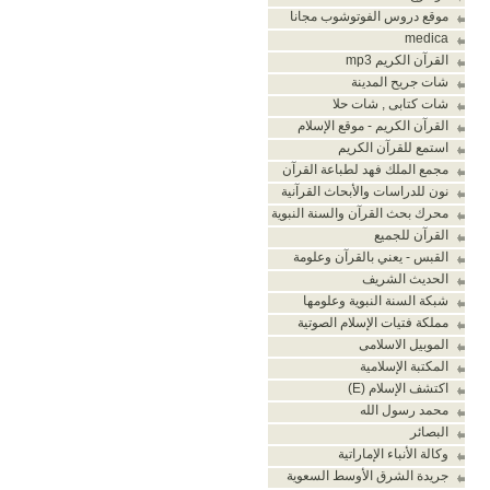
موقع دروس الفوتوشوب مجانا
medica
القرآن الكريم mp3
شات جريح المدينة
شات كتابى , شات حلا
القرآن الكريم - موقع الإسلام
استمع للقرآن الكريم
مجمع الملك فهد لطباعة القرآن
نون للدراسات والأبحاث القرآنية
محرك بحث القرآن والسنة النبوية
القرآن للجميع
القبس - يعني بالقرآن وعلومة
الحديث الشريف
شبكة السنة النبوية وعلومها
مملكة فتيات الإسلام الصوتية
الموبيل الاسلامى
المكتبة الإسلامية
اكتشف الإسلام (E)
محمد رسول الله
البصائر
وكالة الأنباء الإماراتية
جريدة الشرق الأوسط السعوية