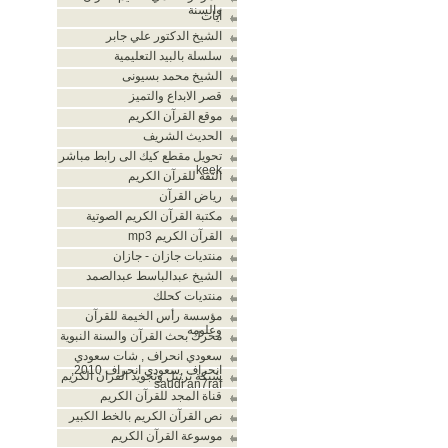
والسنة
أيات
الشيخ الدكتور علي جابر
سلسلة بالبيد التعليمية
الشيخ محمد بسيونى
قصر الابداع والتميز
موقع القرآن الكريم
الحديث الشريف
تحويل مقطع كيك الى رابط مباشر
keek
الثقة للقرآن الكريم
رياض القرآن
مكتبة القرآن الكريم الصوتية
القرآن الكريم mp3
منتديات جازان - جازان
الشيخ عبدالباسط عبدالصمد
منتديات كحلك
مؤسسة رأس الخيمة للقرآن
وعلومه
محرك بحث القرآن والسنة النبوية
سعودي انحراف , شات سعودي
انحراف ,سعودي انحراف 2010,
شبكة ترتيل وتجويد القران الكريم
saudi an7raf
قناة المجد للقرآن الكريم
نص القرآن الكريم بالخط الكبير
موسوعة القرآن الكريم