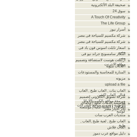
صحيفة البلد الألكترونية
سوق 24
A Touch Of Creativity
The Life Group
أسرار نيوز
شركة مكسيم للسياحة فى مصر
شركة مكسيم للسياحة فى مصر
اسعار تابلت اسوس فون باد فى
مصر
اسعار سامسونج جراند نيو فى
مصر
ارنست هوست لاستضافة وتصميم
مواقع الانترنت
اعلانات مبوبه
المنارة للمحاسبة والمستودعات
مزيونه
upload a file
العاب بنات , العاب طبخ , العاب
قتال , العاب اكشن
شركة تسويق الكترونى |تصميم
وبرمجة مواقع بالكويت|الاوائل
مؤسسة خدمات امنية | خدمات
الوطنية | تصميم مواقع للشركات
اتصالات | انظمة امنية | مؤسسة
آخر أخبار مصر
كويتية
منتديات العرب سات
العاب طبخ , لعبة طبخ ,العاب ,
طبخ
العاب فلاش
دليل مواقع عرب دموز