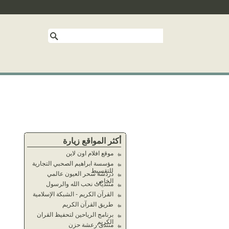
أكثر المواقع زيارة
موقع افلام اون لاين
مؤسسة ابراهيم الصحبي التجارية
للتقسيط
دردشة سحر العيون عالمي
الخاص
منتديات نحب الله والرسول
القرآن الكريم - الشبكة الإسلامية
طريق القرآن الكريم
برنامج الرياحين لتحفيظ القران
الكريم
منتدى رعشة حزن