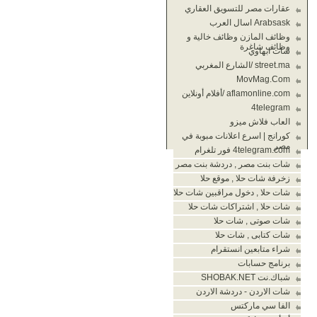
عقارات مصر للتسويق العقاري
Arabsask اسال العرب
وظائف المازن وظائف خالية و
وظائف شاغرة
شات ابهاوي
street.ma /الشارع المغربي
MovMag.Com
aflamonline.com /أفلام أونلاين
4telegram
العاب فلاش ميزو
كورانج | اسرع اعلانات مبوبة في
مصر
4telegram.com فور تلغرام
شات بنت مصر , دردشة بنت مصر
زخرفة شات حلا , موقع حلا
شات حلا , دخول مراقبين شات حلا
شات حلا , اشتراكات شات حلا
شات صوتى , شات حلا
شات كتابى , شات حلا
شراء متابعين انستقرام
برنامج حسابات
شباك.نت SHOBAK.NET
شات الاردن - دردشة الاردن
الفا سي ماركتس