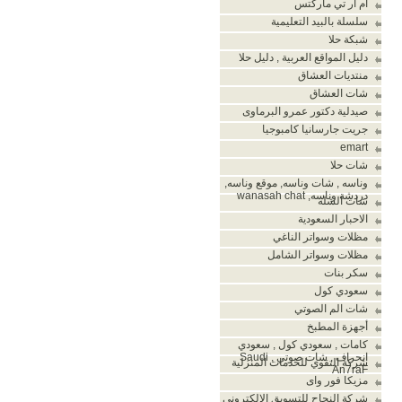
أم أر تي ماركتس
سلسلة بالبيد التعليمية
شبكة حلا
دليل المواقع العربية , دليل حلا
منتديات العشاق
شات العشاق
صيدلية دكتور عمرو البرماوى
جريت جارسانيا كامبوجيا
emart
شات حلا
وناسه , شات وناسه, موقع وناسه,
دردشة وناسه, wanasah chat
شات الشله
الاحبار السعودية
مظلات وسواتر الناغي
مظلات وسواتر الشامل
سكر بنات
سعودي كول
شات الم الصوتي
أجهزة المطبخ
كامات , سعودي كول , سعودي
انحراف , شات صوتي , Saudi
شركة التقوي للخدمات المنزلية
An7raF
مزيكا فور واى
شركة النجاح للتسويق الالكترونى