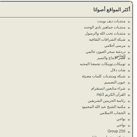
أكثر المواقع أصواتا
منتديات ديف بوينت
منتديات جماهير نادي الوحده
منتديات نحب الله والرسول
شبكة الشرافات الثقافية
مرسى أحلامي
دردشة سحر العيون عالمي
الخاص
قصر الابداع والتميز
توبيكات,توبيكات تجمعنا المحبه
شات دلال
شبكة ومنتديات كلمات مضيئة
عيون التصميم
شراء متابعين انستقرام
القرآن الكريم mp3
رئاسة الحرمين الشريفين
مكتبة الشيخ عبد الله المحمود
الحجاب الاسلامي
نواحي
نواحي
Group 250