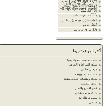
شركة تسويق الكترونى |تصميم
وبرمجة مواقع بالكويت|الاوائل
مؤسسة خدمات امنية | خدمات
الوطنية | تصميم مواقع للشركات
اتصالات | انظمة امنية | مؤسسة
آخر أخبار مصر
كويتية
منتديات العرب سات
العاب طبخ , لعبة طبخ ,العاب ,
طبخ
العاب فلاش
دليل مواقع عرب دموز
أكثر المواقع تقييما
منتديات نحب الله والرسول
شبكة الشرافات الثقافية
مرسى أحلامي
منتديات ديف بوينت
شبكة ومنتديات كلمات مضيئة
عيون التصميم
قصر الابداع والتميز
شبكه صعب نشتاق
منتديات كلك غلا
خليجي