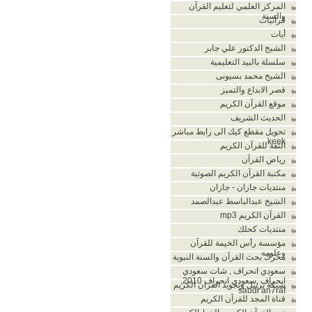
المركز العلمي لتعليم القرآن
والسنة
قرآنيات
أيات
الشيخ الدكتور علي جابر
سلسلة بالبيد التعليمية
الشيخ محمد بسيونى
قصر الابداع والتميز
موقع القرآن الكريم
الحديث الشريف
تحويل مقطع كيك الى رابط مباشر
keek
الثقة للقرآن الكريم
رياض القرآن
مكتبة القرآن الكريم الصوتية
منتديات جازان - جازان
الشيخ عبدالباسط عبدالصمد
القرآن الكريم mp3
منتديات كحلك
مؤسسة رأس الخيمة للقرآن
وعلومه
محرك بحث القرآن والسنة النبوية
سعودي انحراف , شات سعودي
انحراف ,سعودي انحراف 2010,
شبكة ترتيل وتجويد القران الكريم
saudi an7raf
قناة المجد للقرآن الكريم