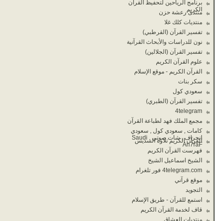
برنامج الرياحين لتحفيظ القران
الكريم
منتدى رعشة حزن
منتديات كلك غلا
تفسير القرآن (القرطبي)
نون للدراسات والأبحاث القرآنية
تفسير القرآن (الجلالين)
علوم القرآن الكريم
القرآن الكريم - موقع الإسلام
سكر بنات
سعودي كول
تفسير القرآن (الطبري)
4telegram
مجمع الملك فهد لطباعة القرآن
كامات , سعودي كول , سعودي
انحراف , شات صوتي , Saudi
القرآن الكريم تلاوة السديس
An7raF
فهرست القرآن الكريم
الشيخ اسماعيل الشيخ
4telegram.com فور تلغرام
موقع قرآني
التجويد
استمع للقرآن - طريق الإسلام
قاف لخدمة القرآن الكريم
منتديات العشاق