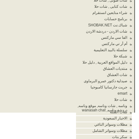
شات صوتى , شات حلا
شات كتابى , شات حلا
شراء متابعين انستقرام
برنامج حسابات
شباك.نت SHOBAK.NET
شات الاردن - دردشة الاردن
الفا سي ماركتس
أم أر تي ماركتس
سلسلة بالبيد التعليمية
شبكة حلا
دليل المواقع العربية , دليل حلا
منتديات العشاق
شات العشاق
صيدلية دكتور عمرو البرماوى
جريت جارسانيا كامبوجيا
emart
شات حلا
وناسه , شات وناسه, موقع وناسه,
دردشة وناسه, wanasah chat
شات الشله
الاحبار السعودية
مظلات وسواتر الناغي
مظلات وسواتر الشامل
سكر بنات