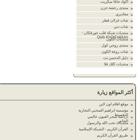
اكواد جافا سكربت
منتدى رعشة حزن
معاذيري
شات غزلان قطر
شات دبي
منتديات شبكة قلب خورفكان -
Qalb KhOrFaKkAn
منتديات الكون
منتدى روحي كول
شات روعة الكون
دليل الدحمي نت
منتديات كلك غلا
أكثر المواقع زيارة
موقع افلام اون لاين
مؤسسة ابراهيم الصحبي التجارية
للتقسيط
دردشة سحر العيون عالمي
الخاص
منتديات نحب الله والرسول
القرآن الكريم - الشبكة الإسلامية
طريق القرآن الكريم