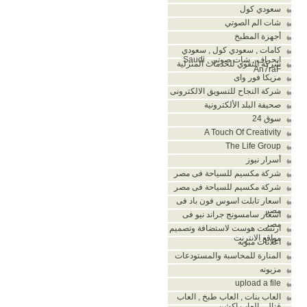
سعودي كول
شات الم الصوتي
أجهزة المطبخ
كامات , سعودي كول , سعودي
انحراف , شات صوتي , Saudi
شركة التقوي للخدمات المنزلية
An7raF
مزيكا فور واى
شركة النجاح للتسويق الالكترونى
صحيفة البلد الألكترونية
سوق 24
A Touch Of Creativity
The Life Group
أسرار نيوز
شركة مكسيم للسياحة فى مصر
شركة مكسيم للسياحة فى مصر
اسعار تابلت اسوس فون باد فى
مصر
اسعار سامسونج جراند نيو فى
مصر
ارنست هوست لاستضافة وتصميم
مواقع الانترنت
اعلانات مبوبه
المنارة للمحاسبة والمستودعات
مزيونه
upload a file
العاب بنات , العاب طبخ , العاب
قتال , العاب اكشن