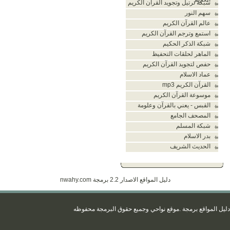
شبكة ترتيل وتجويد القران الكريم
سهم النور
عالم القرآن الكريم
استمع وترجم القرآن الكريم
شبكة الذكر الحكيم
الماهر لحلقات التحفيظ
حفص لتجويد القرآن الكريم
عماد الاسلام
القرآن الكريم mp3
موسوعة القرآن الكريم
القبس - يعني بالقرآن وعلومة
المصحف الجامع
شبكة المسلم
بدر الاسلام
الحديث الشريف
دليل المواقع الاصدار 2.2 برمجة
nwahy.com
يل المواقع برمجة
.موقع نواحي
وجميع حقوق البرمجة محفو
ظه