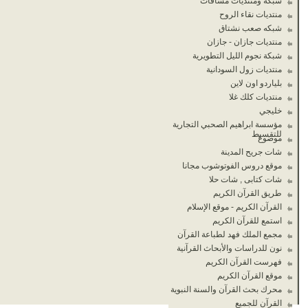
شبكة ومنتديات مسافات
منتديات نقاء الروح
شبكه صعب نشتاق
منتديات جازان - جازان
شبكة نجوم الليل التطويرية
منتديات زول السودانية
بلياردو اون لاين
منتديات كلك غلا
خليجي
مؤسسة ابراهيم الصحبي التجارية
للتقسيط
موضوع
شات جريح المدينة
موقع دروس الفوتوشوب مجانا
شات كتابى , شات حلا
طريق القرآن الكريم
القرآن الكريم - موقع الإسلام
استمع للقرآن الكريم
مجمع الملك فهد لطباعة القرآن
نون للدراسات والأبحاث القرآنية
فهرست القرآن الكريم
موقع القرآن الكريم
محرك بحث القرآن والسنة النبوية
القرآن للجميع