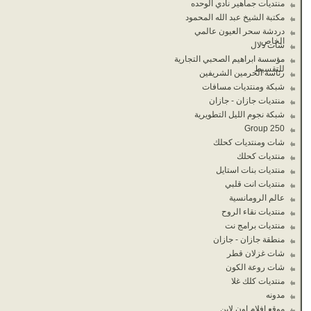
منتديات جماهير نادي الوحده
مكتبة الشيخ عبد الله المحمود
دردشة سحر العيون عالمي
الخاص
شات دلال
مؤسسة ابراهيم الصحبي التجارية
للتقسيط
رئاسة الحرمين الشريفين
شبكة ومنتديات مسافات
منتديات جازان - جازان
شبكة نجوم الليل التطويرية
Group 250
شات ومنتديات كحلك
منتديات كحلك
منتديات بنات استايل
منتديات انت قلبي
عالم الرومانسية
منتديات نقاء الروح
منتديات برامج نت
منطقة جازان - جازان
شات غزلان قطر
شات روعة الكون
منتديات كلك غلا
مدونه
موقع افلام اون لاين