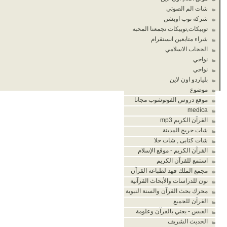
شات الم الصوتي
شركة توب اوبشن
توبيكات,توبيكات تجمعنا المحبه
شراء متابعين انستقرام
الحجاب الاسلامي
نواحي
نواحي
بلياردو اون لاين
موضوع
موقع دروس الفوتوشوب مجانا
medica
القرآن الكريم mp3
شات جريح المدينة
شات كتابى , شات حلا
القرآن الكريم - موقع الإسلام
استمع للقرآن الكريم
مجمع الملك فهد لطباعة القرآن
نون للدراسات والأبحاث القرآنية
محرك بحث القرآن والسنة النبوية
القرآن للجميع
القبس - يعني بالقرآن وعلومة
الحديث الشريف