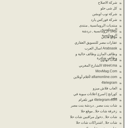
شركة الاصلاح
كل شى حلو
شركة توب اوبشن
شركة فوركس يارد
منتديات الرومانسية , منتدى
الرومانسية
شات الرومانسية , دردشة
الرومانسية
موقع هديتي
عقارات مصر للتسويق العقاري
Arabsask اسال العرب
وظائف المازن وظائف خالية و
وظائف شاغرة
شات ابهاوي
street.ma /الشارع المغربي
MovMag.Com
aflamonline.com /أفلام أونلاين
4telegram
العاب فلاش ميزو
كورانج | اسرع اعلانات مبوبة في
مصر
4telegram.com فور تلغرام
شات بنت مصر , دردشة بنت مصر
زخرفة شات حلا , موقع حلا
شات حلا , دخول مراقبين شات حلا
شات حلا , اشتراكات شات حلا