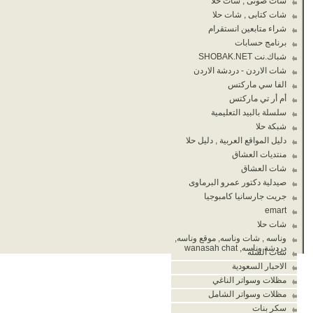
شات صوتى , شات حلا
شات كتابى , شات حلا
شراء متابعين انستقرام
برنامج حسابات
شباك.نت SHOBAK.NET
شات الاردن - دردشة الاردن
الفا سي ماركتس
أم أر تي ماركتس
سلسلة بالبيد التعليمية
شبكة حلا
دليل المواقع العربية , دليل حلا
منتديات العشاق
شات العشاق
صيدلية دكتور عمرو البرماوى
جريت جارسانيا كامبوجيا
emart
شات حلا
وناسه , شات وناسه, موقع وناسه,
دردشة وناسه, wanasah chat
شات الشله
الاحبار السعودية
مظلات وسواتر الناغي
مظلات وسواتر الشامل
سكر بنات