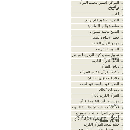
المركز العلمي لتعليم القرآن
والسنة
قرآنيات
أيات
الشيخ الدكتور علي جابر
سلسلة بالبيد التعليمية
الشيخ محمد بسيونى
قصر الابداع والتميز
موقع القرآن الكريم
الحديث الشريف
تحويل مقطع كيك الى رابط مباشر
keek
الثقة للقرآن الكريم
رياض القرآن
مكتبة القرآن الكريم الصوتية
منتديات جازان - جازان
الشيخ عبدالباسط عبدالصمد
منتديات كحلك
القرآن الكريم mp3
مؤسسة رأس الخيمة للقرآن
وعلومه
محرك بحث القرآن والسنة النبوية
سعودي انحراف , شات سعودي
انحراف ,سعودي انحراف 2010,
شبكة ترتيل وتجويد القران الكريم
saudi an7raf
قناة المجد للقرآن الكريم