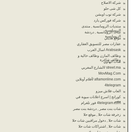
شركة الاصلاح
كل شى حلو
شركة توب اوبشن
شركة فوركس يارد
منتديات الرومانسية , منتدى
الرومانسية
شات الرومانسية , دردشة
الرومانسية
موقع هديتي
عقارات مصر للتسويق العقاري
Arabsask اسال العرب
وظائف المازن وظائف خالية و
وظائف شاغرة
شات ابهاوي
street.ma /الشارع المغربي
MovMag.Com
aflamonline.com /أفلام أونلاين
4telegram
العاب فلاش ميزو
كورانج | اسرع اعلانات مبوبة في
مصر
4telegram.com فور تلغرام
شات بنت مصر , دردشة بنت مصر
زخرفة شات حلا , موقع حلا
شات حلا , دخول مراقبين شات حلا
شات حلا , اشتراكات شات حلا