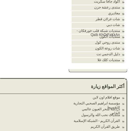
اكواد جافا سكربت
منتدى رعشة حزن
معاذيري
شات غزلان قطر
شات دبي
منتديات شبكة قلب خورفكان -
Qalb KhOrFaKkAn
منتديات الكون
منتدى روحي كول
شات روعة الكون
دليل الدحمي نت
منتديات كلك غلا
أكثر المواقع زيارة
موقع افلام اون لاين
مؤسسة ابراهيم الصحبي التجارية
للتقسيط
دردشة سحر العيون عالمي
الخاص
منتديات نحب الله والرسول
القرآن الكريم - الشبكة الإسلامية
طريق القرآن الكريم