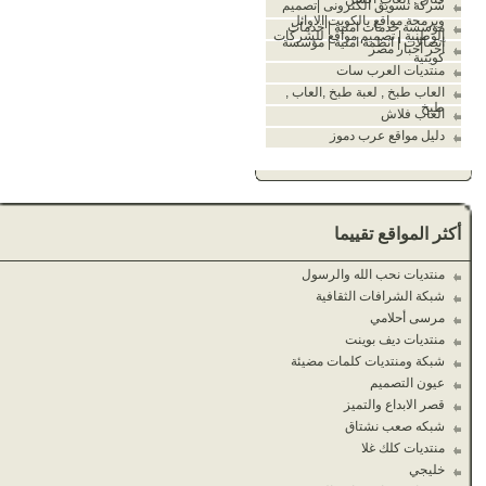
شركة تسويق الكترونى |تصميم
وبرمجة مواقع بالكويت|الاوائل
مؤسسة خدمات امنية | خدمات
الوطنية | تصميم مواقع للشركات
اتصالات | انظمة امنية | مؤسسة
آخر أخبار مصر
كويتية
منتديات العرب سات
العاب طبخ , لعبة طبخ ,العاب ,
طبخ
العاب فلاش
دليل مواقع عرب دموز
أكثر المواقع تقييما
منتديات نحب الله والرسول
شبكة الشرافات الثقافية
مرسى أحلامي
منتديات ديف بوينت
شبكة ومنتديات كلمات مضيئة
عيون التصميم
قصر الابداع والتميز
شبكه صعب نشتاق
منتديات كلك غلا
خليجي