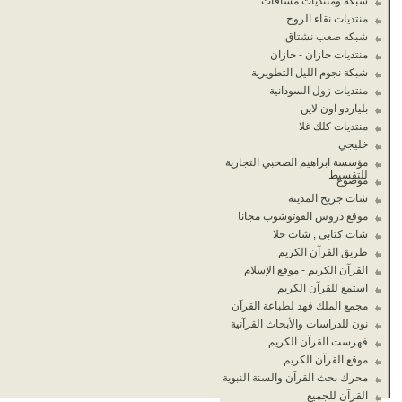
شبكة ومنتديات مسافات
منتديات نقاء الروح
شبكه صعب نشتاق
منتديات جازان - جازان
شبكة نجوم الليل التطويرية
منتديات زول السودانية
بلياردو اون لاين
منتديات كلك غلا
خليجي
مؤسسة ابراهيم الصحبي التجارية
للتقسيط
موضوع
شات جريح المدينة
موقع دروس الفوتوشوب مجانا
شات كتابى , شات حلا
طريق القرآن الكريم
القرآن الكريم - موقع الإسلام
استمع للقرآن الكريم
مجمع الملك فهد لطباعة القرآن
نون للدراسات والأبحاث القرآنية
فهرست القرآن الكريم
موقع القرآن الكريم
محرك بحث القرآن والسنة النبوية
القرآن للجميع