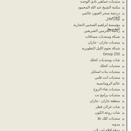
منتديات جماهير نادي الوحده
مكتبة الشيخ عبد الله المحمود
دردشة سحر العيون عالمي
الخاص
شات دلال
مؤسسة ابراهيم الصحبي التجارية
للتقسيط
رئاسة الحرمين الشريفين
شبكة ومنتديات مسافات
منتديات جازان - جازان
شبكة نجوم الليل التطويرية
Group 250
شات ومنتديات كحلك
منتديات كحلك
منتديات بنات استايل
منتديات انت قلبي
عالم الرومانسية
منتديات نقاء الروح
منتديات برامج نت
منطقة جازان - جازان
شات غزلان قطر
شات روعة الكون
منتديات كلك غلا
مدونه
موقع افلام اون لاين