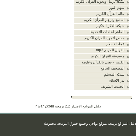
شبكة ترتيل وتجويد القران الكريم
سهم النور
عالم القرآن الكريم
استمع وترجم القرآن الكريم
شبكة الذكر الحكيم
الماهر لحلقات التحفيظ
حفص لتجويد القرآن الكريم
عماد الاسلام
القرآن الكريم mp3
موسوعة القرآن الكريم
القبس - يعني بالقرآن وعلومة
المصحف الجامع
شبكة المسلم
بدر الاسلام
الحديث الشريف
دليل المواقع الاصدار 2.2 برمجة
nwahy.com
يل المواقع برمجة
.موقع نواحي
وجميع حقوق البرمجة محفو
ظه