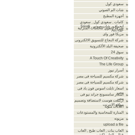
سعودي كول
شات الم الصوتي
أجهزة المطبخ
كامات , سعودي كول , سعودي
انحراف , شات صوتي , Saudi
شركة التقوي للخدمات المنزلية
An7raF
مزيكا فور واى
شركة النجاح للتسويق الالكترونى
صحيفة البلد الألكترونية
سوق 24
A Touch Of Creativity
The Life Group
أسرار نيوز
شركة مكسيم للسياحة فى مصر
شركة مكسيم للسياحة فى مصر
اسعار تابلت اسوس فون باد فى
مصر
اسعار سامسونج جراند نيو فى
مصر
ارنست هوست لاستضافة وتصميم
مواقع الانترنت
اعلانات مبوبه
المنارة للمحاسبة والمستودعات
مزيونه
upload a file
العاب بنات , العاب طبخ , العاب
قتال , العاب اكشن