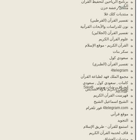
برنامج الرياحين لتحفيظ القران
الكريم
منتدى رعشة حزن
منتديات كلك غلا
تفسير القرآن (القرطبي)
نون للدراسات والأبحاث القرآنية
تفسير القرآن (الجلالين)
علوم القرآن الكريم
القرآن الكريم - موقع الإسلام
سكر بنات
سعودي كول
تفسير القرآن (الطبري)
4telegram
مجمع الملك فهد لطباعة القرآن
كامات , سعودي كول , سعودي
انحراف , شات صوتي , Saudi
القرآن الكريم تلاوة السديس
An7raF
فهرست القرآن الكريم
الشيخ اسماعيل الشيخ
4telegram.com فور تلغرام
موقع قرآني
التجويد
استمع للقرآن - طريق الإسلام
قاف لخدمة القرآن الكريم
منتديات العشاق