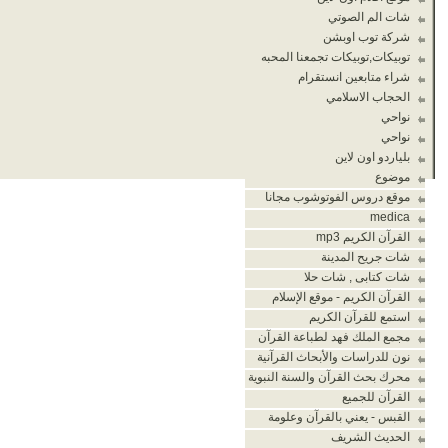
شات الم الصوتي
شركة توب اوبشن
توبيكات,توبيكات تجمعنا المحبه
شراء متابعين انستقرام
الحجاب الاسلامي
نواحي
نواحي
بلياردو اون لاين
موضوع
موقع دروس الفوتوشوب مجانا
medica
القرآن الكريم mp3
شات جريح المدينة
شات كتابى , شات حلا
القرآن الكريم - موقع الإسلام
استمع للقرآن الكريم
مجمع الملك فهد لطباعة القرآن
نون للدراسات والأبحاث القرآنية
محرك بحث القرآن والسنة النبوية
القرآن للجميع
القبس - يعني بالقرآن وعلومة
الحديث الشريف