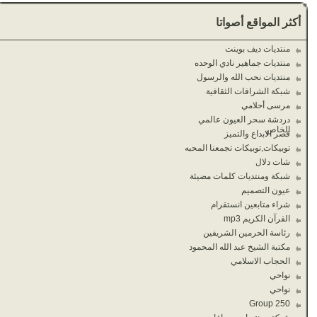
أكثر المواقع أصواتا
منتديات ديف بوينت
منتديات جماهير نادي الوحده
منتديات نحب الله والرسول
شبكة الشرافات الثقافية
مرسى أحلامي
دردشة سحر العيون عالمي
الخاص
قصر الابداع والتميز
توبيكات,توبيكات تجمعنا المحبه
شات دلال
شبكة ومنتديات كلمات مضيئة
عيون التصميم
شراء متابعين انستقرام
القرآن الكريم mp3
رئاسة الحرمين الشريفين
مكتبة الشيخ عبد الله المحمود
الحجاب الاسلامي
نواحي
نواحي
Group 250