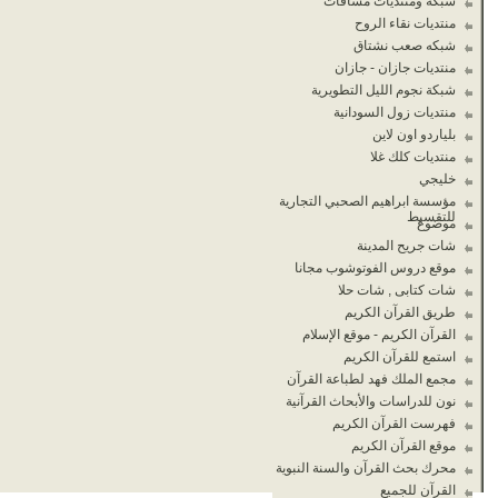
شبكة ومنتديات مسافات
منتديات نقاء الروح
شبكه صعب نشتاق
منتديات جازان - جازان
شبكة نجوم الليل التطويرية
منتديات زول السودانية
بلياردو اون لاين
منتديات كلك غلا
خليجي
مؤسسة ابراهيم الصحبي التجارية
للتقسيط
موضوع
شات جريح المدينة
موقع دروس الفوتوشوب مجانا
شات كتابى , شات حلا
طريق القرآن الكريم
القرآن الكريم - موقع الإسلام
استمع للقرآن الكريم
مجمع الملك فهد لطباعة القرآن
نون للدراسات والأبحاث القرآنية
فهرست القرآن الكريم
موقع القرآن الكريم
محرك بحث القرآن والسنة النبوية
القرآن للجميع