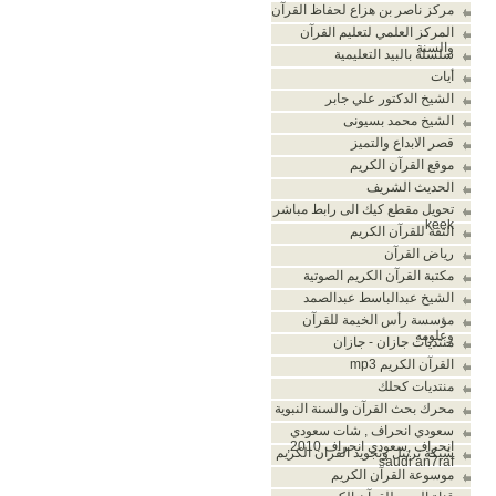
مركز ناصر بن هزاع لحفاظ القرآن
المركز العلمي لتعليم القرآن
والسنة
سلسلة بالبيد التعليمية
أيات
الشيخ الدكتور علي جابر
الشيخ محمد بسيونى
قصر الابداع والتميز
موقع القرآن الكريم
الحديث الشريف
تحويل مقطع كيك الى رابط مباشر
keek
الثقة للقرآن الكريم
رياض القرآن
مكتبة القرآن الكريم الصوتية
الشيخ عبدالباسط عبدالصمد
مؤسسة رأس الخيمة للقرآن
وعلومه
منتديات جازان - جازان
القرآن الكريم mp3
منتديات كحلك
محرك بحث القرآن والسنة النبوية
سعودي انحراف , شات سعودي
انحراف ,سعودي انحراف 2010,
شبكة ترتيل وتجويد القران الكريم
saudi an7raf
موسوعة القرآن الكريم