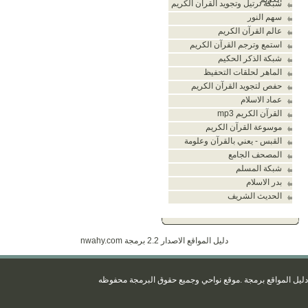
شبكة ترتيل وتجويد القران الكريم
سهم النور
عالم القرآن الكريم
استمع وترجم القرآن الكريم
شبكة الذكر الحكيم
الماهر لحلقات التحفيظ
حفص لتجويد القرآن الكريم
عماد الاسلام
القرآن الكريم mp3
موسوعة القرآن الكريم
القبس - يعني بالقرآن وعلومة
المصحف الجامع
شبكة المسلم
بدر الاسلام
الحديث الشريف
دليل المواقع الاصدار 2.2 برمجة
nwahy.com
يل المواقع برمجة
.موقع نواحي
وجميع حقوق البرمجة محفو
ظه