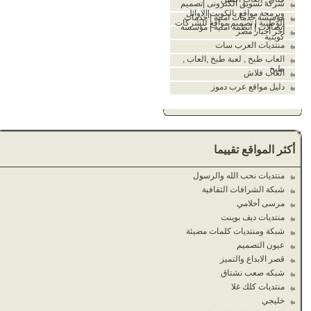
شركة تسويق الكترونى |تصميم
وبرمجة مواقع بالكويت|الاوائل
مؤسسة خدمات امنية | خدمات
الوطنية | تصميم مواقع للشركات
اتصالات | انظمة امنية | مؤسسة
آخر أخبار مصر
كويتية
منتديات العرب سات
العاب طبخ , لعبة طبخ ,العاب ,
طبخ
العاب فلاش
دليل مواقع عرب دموز
أكثر المواقع تقييما
منتديات نحب الله والرسول
شبكة الشرافات الثقافية
مرسى أحلامي
منتديات ديف بوينت
شبكة ومنتديات كلمات مضيئة
عيون التصميم
قصر الابداع والتميز
شبكه صعب نشتاق
منتديات كلك غلا
خليجي