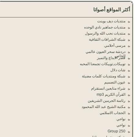
أكثر المواقع أصواتا
منتديات ديف بوينت
منتديات جماهير نادي الوحده
منتديات نحب الله والرسول
شبكة الشرافات الثقافية
مرسى أحلامي
دردشة سحر العيون عالمي
الخاص
قصر الابداع والتميز
توبيكات,توبيكات تجمعنا المحبه
شات دلال
شبكة ومنتديات كلمات مضيئة
عيون التصميم
شراء متابعين انستقرام
القرآن الكريم mp3
رئاسة الحرمين الشريفين
مكتبة الشيخ عبد الله المحمود
الحجاب الاسلامي
نواحي
نواحي
Group 250