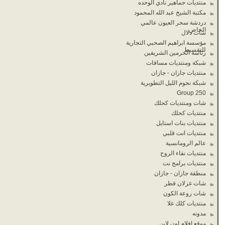
منتديات جماهير نادي الوحده
مكتبة الشيخ عبد الله المحمود
دردشة سحر العيون عالمي
الخاص
شات دلال
مؤسسة ابراهيم الصحبي التجارية
للتقسيط
رئاسة الحرمين الشريفين
شبكة ومنتديات مسافات
منتديات جازان - جازان
شبكة نجوم الليل التطويرية
Group 250
شات ومنتديات كحلك
منتديات كحلك
منتديات بنات استايل
منتديات انت قلبي
عالم الرومانسية
منتديات نقاء الروح
منتديات برامج نت
منطقة جازان - جازان
شات غزلان قطر
شات روعة الكون
منتديات كلك غلا
مدونه
موقع افلام اون لاين