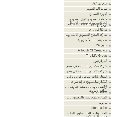
سعودي كول
شات الم الصوتي
أجهزة المطبخ
كامات , سعودي كول , سعودي
انحراف , شات صوتي , Saudi
شركة التقوي للخدمات المنزلية
An7raF
مزيكا فور واى
شركة النجاح للتسويق الالكترونى
صحيفة البلد الألكترونية
سوق 24
A Touch Of Creativity
The Life Group
أسرار نيوز
شركة مكسيم للسياحة فى مصر
شركة مكسيم للسياحة فى مصر
اسعار تابلت اسوس فون باد فى
مصر
اسعار سامسونج جراند نيو فى
مصر
ارنست هوست لاستضافة وتصميم
مواقع الانترنت
اعلانات مبوبه
المنارة للمحاسبة والمستودعات
مزيونه
upload a file
العاب بنات , العاب طبخ , العاب
قتال , العاب اكشن