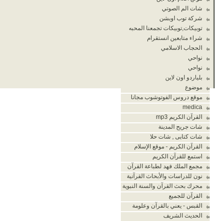
شات الم الصوتي
شركة توب اوبشن
توبيكات,توبيكات تجمعنا المحبه
شراء متابعين انستقرام
الحجاب الاسلامي
نواحي
نواحي
بلياردو اون لاين
موضوع
موقع دروس الفوتوشوب مجانا
medica
القرآن الكريم mp3
شات جريح المدينة
شات كتابى , شات حلا
القرآن الكريم - موقع الإسلام
استمع للقرآن الكريم
مجمع الملك فهد لطباعة القرآن
نون للدراسات والأبحاث القرآنية
محرك بحث القرآن والسنة النبوية
القرآن للجميع
القبس - يعني بالقرآن وعلومة
الحديث الشريف