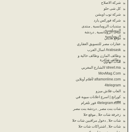
شركة الاصلاح
كل شى حلو
شركة توب اوبشن
شركة فوركس يارد
منتديات الرومانسية , منتدى
الرومانسية
شات الرومانسية , دردشة
الرومانسية
موقع هديتي
عقارات مصر للتسويق العقاري
Arabsask اسال العرب
وظائف المازن وظائف خالية و
وظائف شاغرة
شات ابهاوي
street.ma /الشارع المغربي
MovMag.Com
aflamonline.com /أفلام أونلاين
4telegram
العاب فلاش ميزو
كورانج | اسرع اعلانات مبوبة في
مصر
4telegram.com فور تلغرام
شات بنت مصر , دردشة بنت مصر
زخرفة شات حلا , موقع حلا
شات حلا , دخول مراقبين شات حلا
شات حلا , اشتراكات شات حلا