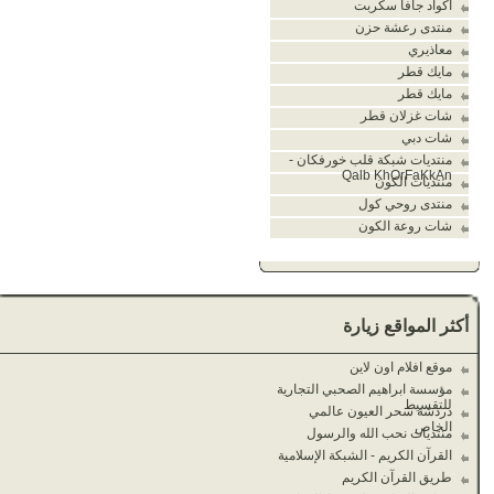
اكواد جافا سكربت
منتدى رعشة حزن
معاذيري
مايك قطر
مايك قطر
شات غزلان قطر
شات دبي
منتديات شبكة قلب خورفكان -
Qalb KhOrFaKkAn
منتديات الكون
منتدى روحي كول
شات روعة الكون
أكثر المواقع زيارة
موقع افلام اون لاين
مؤسسة ابراهيم الصحبي التجارية
للتقسيط
دردشة سحر العيون عالمي
الخاص
منتديات نحب الله والرسول
القرآن الكريم - الشبكة الإسلامية
طريق القرآن الكريم