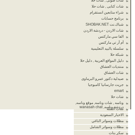
شات صوتى , شات حلا
شات كتابى , شات حلا
شراء متابعين انستقرام
برنامج حسابات
شباك.نت SHOBAK.NET
شات الاردن - دردشة الاردن
الفا سي ماركتس
أم أر تي ماركتس
سلسلة بالبيد التعليمية
شبكة حلا
دليل المواقع العربية , دليل حلا
منتديات العشاق
شات العشاق
صيدلية دكتور عمرو البرماوى
جريت جارسانيا كامبوجيا
emart
شات حلا
وناسه , شات وناسه, موقع وناسه,
دردشة وناسه, wanasah chat
شات الشله
الاحبار السعودية
مظلات وسواتر الناغي
مظلات وسواتر الشامل
سكر بنات