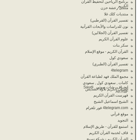
برنامج الرياحين لتحفيظ القران
الكريم
منتدى رعشة حزن
منتديات كلك غلا
تفسير القرآن (القرطبي)
نون للدراسات والأبحاث القرآنية
تفسير القرآن (الجلالين)
علوم القرآن الكريم
سكر بنات
القرآن الكريم - موقع الإسلام
سعودي كول
تفسير القرآن (الطبري)
4telegram
مجمع الملك فهد لطباعة القرآن
كامات , سعودي كول , سعودي
انحراف , شات صوتي , Saudi
القرآن الكريم تلاوة السديس
An7raF
فهرست القرآن الكريم
الشيخ اسماعيل الشيخ
4telegram.com فور تلغرام
موقع قرآني
التجويد
استمع للقرآن - طريق الإسلام
قاف لخدمة القرآن الكريم
القرآن الكريم - شبكة نسيج